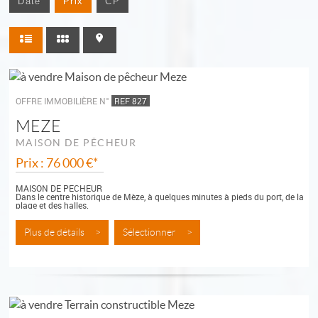
Date
Prix
CP
OFFRE IMMOBILIÈRE N°
REF 827
MEZE
MAISON DE PÊCHEUR
Prix : 76 000 €*
MAISON DE PECHEUR
Dans le centre historique de Mèze, à quelques minutes à pieds du port, de la
plage et des halles.
maison de pêcheur à rénover de 48 m² habitables...
Plus de détails >
Sélectionner >