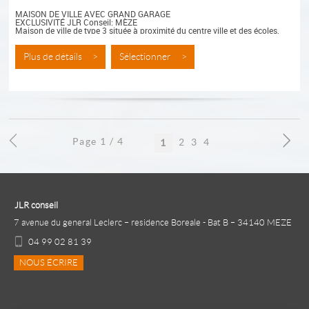
MAISON DE VILLE AVEC GRAND GARAGE
EXCLUSIVITÉ JLR Conseil: MÈZE
Maison de ville de type 3 située à proximité du centre ville et des écoles,
Au rez de chaussée, grand garage de 60m²...
Plus de détails >
Sélectionner >
Page 1 / 4
2
3
4
1
JLR conseil
7 avenue du general Leclerc – residence Boreale - Bat B – 34140 MEZE
04 99 02 81 39
NOUS ÉCRIRE